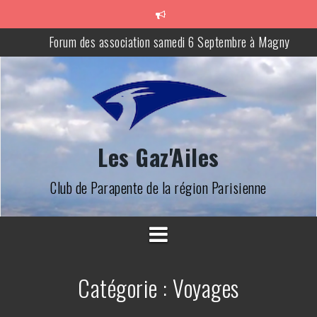
Aller
au
contenu
Forum des association samedi 6 Septembre à Magny
Site de Beynes interdit
Accès aux sites de Lalandelle et Saint Clair Sur Epte pendant la
chasse
Les Gaz'Ailes
Club de Parapente de la région Parisienne
Catégorie :
Voyages