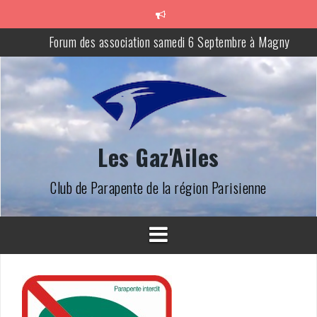
Aller
au
contenu
Forum des association samedi 6 Septembre à Magny
Site de Beynes interdit
Accès aux sites de Lalandelle et Saint Clair Sur Epte pendant la
chasse
Les Gaz'Ailes
Club de Parapente de la région Parisienne